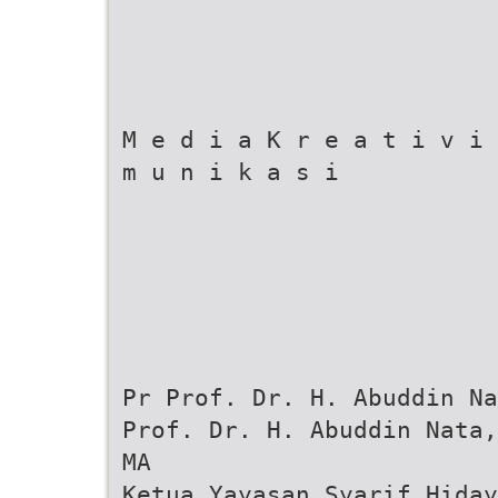
M e d i a K r e a t i v i 
m u n i k a s i
Pr Prof. Dr. H. Abuddin Na
Prof. Dr. H. Abuddin Nata,
MA
Ketua Yayasan Syarif Hiday