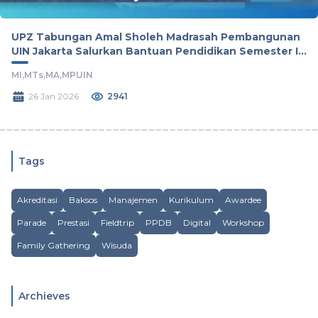
UPZ Tabungan Amal Sholeh Madrasah Pembangunan
UIN Jakarta Salurkan Bantuan Pendidikan Semester II
Tahun Pelajaran 2025/2026
MI,
MTs,
MA,
MPUIN
26 Jan 2026
2941
Tags
Akreditasi
Baksos
Manajemen
Kurikulum
Awardee
Parade
Prestasi
Fieldtrip
PPDB
Digital
Workshop
Family Gathering
Wisuda
Archieves