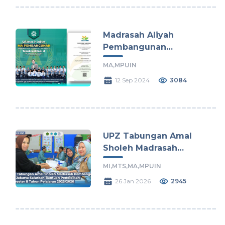
Madrasah Aliyah
Pembangunan
Terakreditasi A Hingga
MA,
MPUIN
Tahun 2029
12 Sep 2024
3084
UPZ Tabungan Amal
Sholeh Madrasah
Pembangunan UIN
MI,
MTS,
MA,
MPUIN
Jakarta Salurkan
26 Jan 2026
2945
Bantuan Pendidikan
Semester II Tahun
Pelajaran 2025/2026