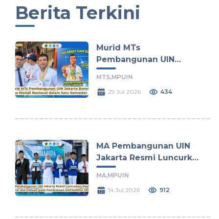
Berita Terkini
Murid MTs
Pembangunan UIN
Jakarta Borong Lima
MTS,
MPUIN
Medali Nasional dalam
29 Jul 2026
434
Satu Semester
MA Pembangunan UIN
Jakarta Resmi Luncurkan
Madrasah Digital dan
MA,
MPUIN
Inklusif pada Pembukaan
14 Jul 2026
912
MATAMUDA 2026