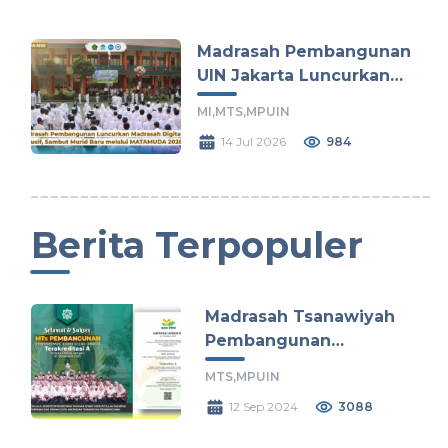
Madrasah Pembangunan
UIN Jakarta Luncurkan
Madrasah Digital dan
MI,
MTS,
MPUIN
Inklusif, Sambut Murid
14 Jul 2026
984
Baru melalui MATAMUDA
2026
Berita Terpopuler
Madrasah Tsanawiyah
Pembangunan
Terakreditasi A Hingga
MTS,
MPUIN
Tahun 2029
12 Sep 2024
3088