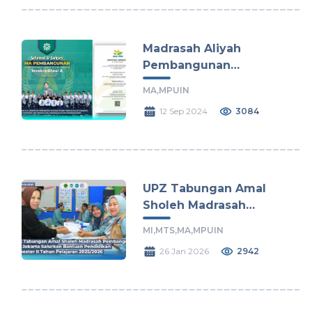
Madrasah Aliyah
Pembangunan
Terakreditasi A Hingga
MA,
MPUIN
Tahun 2029
12 Sep 2024
3084
UPZ Tabungan Amal
Sholeh Madrasah
Pembangunan UIN
MI,
MTS,
MA,
MPUIN
Jakarta Salurkan
26 Jan 2026
2942
Bantuan Pendidikan
Semester II Tahun
Pelajaran 2025/2026