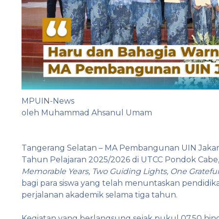
MPUIN-News
oleh Muhammad Ahsanul Umam
Tangerang Selatan – MA Pembangunan UIN Jakart
Tahun Pelajaran 2025/2026 di UTCC Pondok Cabe
Memorable Years, Two Guiding Lights, One Grateful
bagi para siswa yang telah menuntaskan pendi
perjalanan akademik selama tiga tahun.
Kegiatan yang berlangsung sejak pukul 07.50 hing