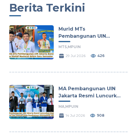
Berita Terkini
Murid MTs
Pembangunan UIN
Jakarta Borong Lima
MTS,
MPUIN
Medali Nasional dalam
29 Jul 2026
426
Satu Semester
MA Pembangunan UIN
Jakarta Resmi Luncurkan
Madrasah Digital dan
MA,
MPUIN
Inklusif pada Pembukaan
14 Jul 2026
908
MATAMUDA 2026