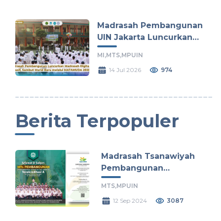
Madrasah Pembangunan
UIN Jakarta Luncurkan
Madrasah Digital dan
MI,
MTS,
MPUIN
Inklusif, Sambut Murid
14 Jul 2026
974
Baru melalui MATAMUDA
2026
Berita Terpopuler
Madrasah Tsanawiyah
Pembangunan
Terakreditasi A Hingga
MTS,
MPUIN
Tahun 2029
12 Sep 2024
3087